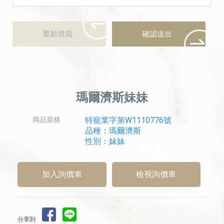
瑪爾濟斯妹妹
商品規格
特寵業字第W1110776號
品種：瑪爾濟斯
性別：妹妹
檢視詢價車
分享到