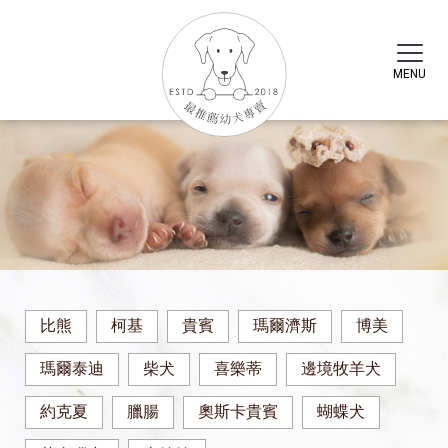
最推薦幼
比熊
柯基
貴賓
瑪爾濟斯
博美
瑪爾泰迪
柴犬
喜樂蒂
邊境牧羊犬
約克夏
臘腸
奧斯卡貴賓
蝴蝶犬