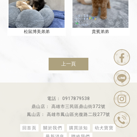
松鼠博美弟弟
貴賓弟弟
上一頁
0917879538
高雄市三民區鼎山街372號
高雄市鳳山區光復路二段277號
回首頁
關於我們
購買須知
幼犬寶寶
最新消息
聯絡我們